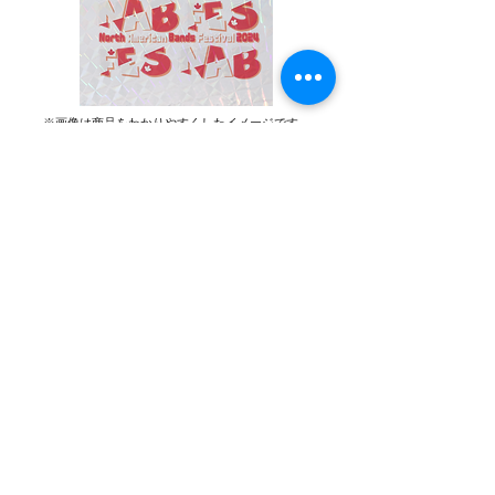
※画像は商品をわかりやすくしたイメージです。
ロゴステッカー
イベントロゴ・グッズ用ロゴの２種類ご用意
しています。
ホログラム加工でギラギラ！
Tシャツやタオルをお求めでない方でもお気
軽にご購入いただけます。
¥300→ 在庫処分¥225
１枚