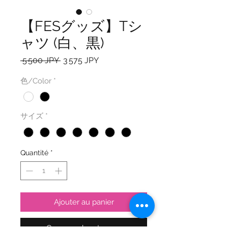
【FESグッズ】Tシ
ャツ (白、黒)
Prix
Prix
 5 500 JPY 
3 575 JPY
original
promotionnel
色/Color
*
サイズ
*
Quantité
*
Ajouter au panier
Commander et payer