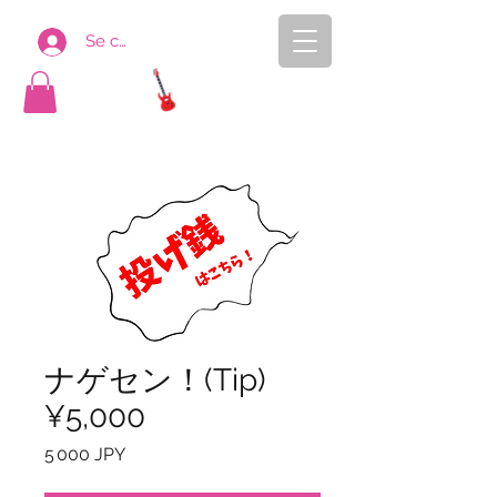
Se connecter
AYASEN
ONLINE SHOP
ナゲセン！(Tip)
¥5,000
Prix
5 000 JPY