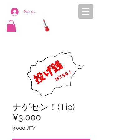
Se connecter
AYASEN
ONLINE SHOP
ナゲセン！(Tip)
¥3,000
Prix
3 000 JPY